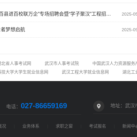
长江新区社会事业局举办“才聚荆楚·共建支点·百县进百校联万企”专场招聘会暨“学子聚汉”工程招聘活动
2025-0
业者梦想启航
2025-0
湖北省人事考试网
武汉市人事考试院
中国武汉人力资源服务
科技大学大学生就业信息网
武汉工程大学就业信息网
湖北工
027-86659169
地址：武汉
电话：
概况
|
业务体系
|
求职之窗
|
考试报名
|
新闻中