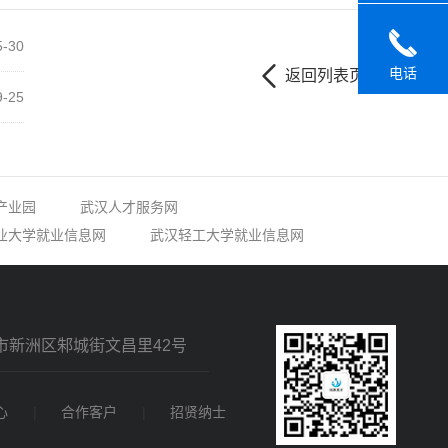
5-30
电话
返回列表页
9-25
产业园
武汉人才服务网
业大学就业信息网
武汉轻工大学就业信息网
市新洲区邾城街文昌里42号
心
|
合作客户
|
招贤纳士