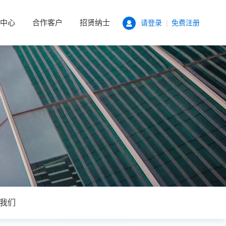
中心
合作客户
招贤纳士
请登录
|
免费注册
我们