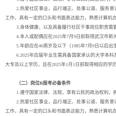
2
.
热爱社区事业，品行端正、处事公道、服务意
工作，具有一定的口头和书面表达能力，熟悉计算机
3
.
身体健康，以及具备履行社区干事岗位职责需
4
.
本人
或
配偶
应在
202
5
年
7
月
9
日
前取得武汉市
新
5
.
年龄
应
在
40周岁
及
以下（
198
5
年
7
月
9
日
以后出
6
.2025年应届毕业生需具备国家承认的大学本科
大专及以上学历，且在2025年
1
月
1
日前取得相应的学
（
二
）
岗位
B
报考必备条件
1
.遵守国家法律、法规，享有公民的政治权利，
2
.
热爱社区事业，品行端正、处事公道、服务意
工作，具有一定的口头和书面表达能力，熟悉计算机